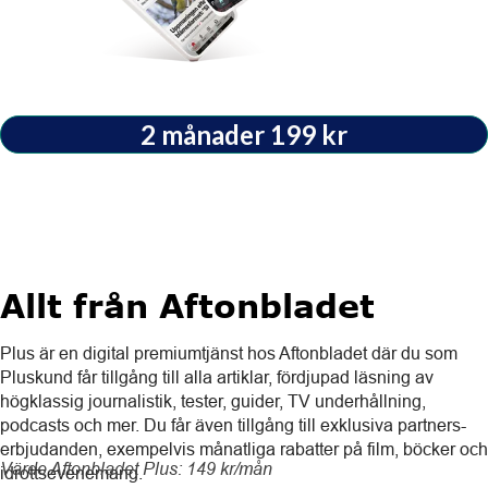
2 månader 199 kr
Allt från Aftonbladet
Plus är en digital premiumtjänst hos Aftonbladet där du som
Pluskund får tillgång till alla artiklar, fördjupad läsning av
högklassig journalistik, tester, guider, TV underhållning,
podcasts och mer. Du får även tillgång till exklusiva partners-
erbjudanden, exempelvis månatliga rabatter på film, böcker och
Värde Aftonbladet Plus: 149 kr/mån
idrottsevenemang.