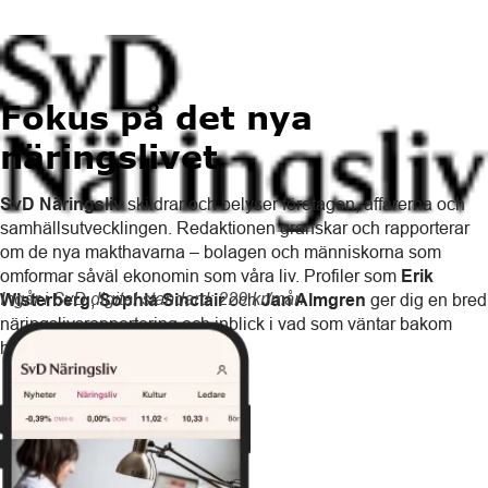
Fokus på det nya
näringslivet
SvD Näringsliv
skildrar och belyser företagen, affärerna och
samhällsutvecklingen. Redaktionen granskar och rapporterar
om de nya makthavarna – bolagen och människorna som
omformar såväl ekonomin som våra liv. Profiler som
Erik
Ingår i SvD digital standard: 229 kr/mån
Wisterberg
,
Sophia Sinclair
och
Jan Almgren
ger dig en bred
näringslivsrapportering och inblick i vad som väntar bakom
hörnet.