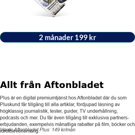
2 månader 199 kr
Allt från Aftonbladet
Plus är en digital premiumtjänst hos Aftonbladet där du som
Pluskund får tillgång till alla artiklar, fördjupad läsning av
högklassig journalistik, tester, guider, TV underhållning,
podcasts och mer. Du får även tillgång till exklusiva partners-
erbjudanden, exempelvis månatliga rabatter på film, böcker och
Värde Aftonbladet Plus: 149 kr/mån
idrottsevenemang.