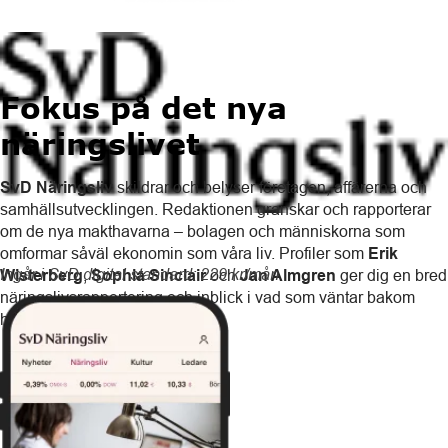
Fokus på det nya
näringslivet
SvD Näringsliv
skildrar och belyser företagen, affärerna och
samhällsutvecklingen. Redaktionen granskar och rapporterar
om de nya makthavarna – bolagen och människorna som
omformar såväl ekonomin som våra liv. Profiler som
Erik
Ingår i SvD digital standard: 229 kr/mån
Wisterberg
,
Sophia Sinclair
och
Jan Almgren
ger dig en bred
näringslivsrapportering och inblick i vad som väntar bakom
hörnet.